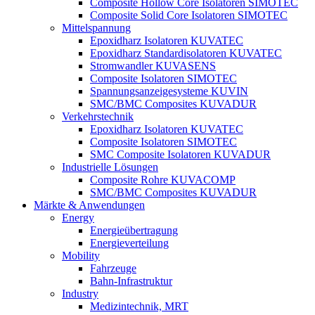
Composite Hollow Core Isolatoren SIMOTEC
Composite Solid Core Isolatoren SIMOTEC
Mittelspannung
Epoxidharz Isolatoren KUVATEC
Epoxidharz Standardisolatoren KUVATEC
Stromwandler KUVASENS
Composite Isolatoren SIMOTEC
Spannungsanzeigesysteme KUVIN
SMC/BMC Composites KUVADUR
Verkehrstechnik
Epoxidharz Isolatoren KUVATEC
Composite Isolatoren SIMOTEC
SMC Composite Isolatoren KUVADUR
Industrielle Lösungen
Composite Rohre KUVACOMP
SMC/BMC Composites KUVADUR
Märkte & Anwendungen
Energy
Energieübertragung
Energieverteilung
Mobility
Fahrzeuge
Bahn-Infrastruktur
Industry
Medizintechnik, MRT