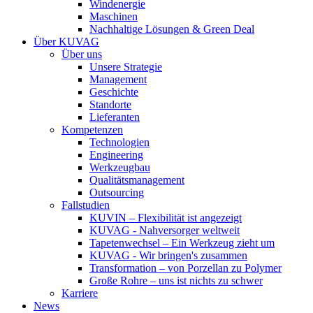
Windenergie
Maschinen
Nachhaltige Lösungen & Green Deal
Über KUVAG
Über uns
Unsere Strategie
Management
Geschichte
Standorte
Lieferanten
Kompetenzen
Technologien
Engineering
Werkzeugbau
Qualitätsmanagement
Outsourcing
Fallstudien
KUVIN – Flexibilität ist angezeigt
KUVAG - Nahversorger weltweit
Tapetenwechsel – Ein Werkzeug zieht um
KUVAG - Wir bringen's zusammen
Transformation – von Porzellan zu Polymer
Große Rohre – uns ist nichts zu schwer
Karriere
News